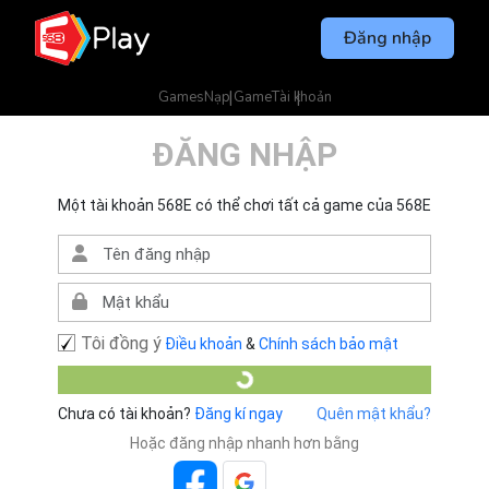
Đăng nhập
Games
Nạp Game
Tài khoản
ĐĂNG NHẬP
Một tài khoản 568E có thể chơi tất cả game của 568E
Tôi đồng ý
Điều khoản
&
Chính sách bảo mật
Chưa có tài khoản?
Đăng kí ngay
Quên mật khẩu?
Hoặc đăng nhập nhanh hơn bằng