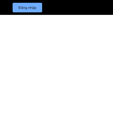
ản
ĂNG NHẬP
E có thể chơi tất cả game của 568E
u khoản
&
Chính sách bảo mật
Quên mật khẩu?
n?
Đăng kí ngay
ng nhập nhanh hơn bằng