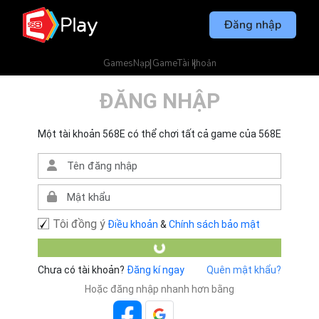
Đăng nhập
Games
Nạp Game
Tài khoản
ĐĂNG NHẬP
Một tài khoản 568E có thể chơi tất cả game của 568E
Tôi đồng ý
Điều khoản
&
Chính sách bảo mật
Chưa có tài khoản?
Đăng kí ngay
Quên mật khẩu?
Hoặc đăng nhập nhanh hơn bằng