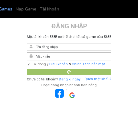
Games
Nạp Game
Tài kho
Đ
Một tài khoản 568
Tôi đồng ý
Điề
Chưa có tài khoả
Hoặc đă