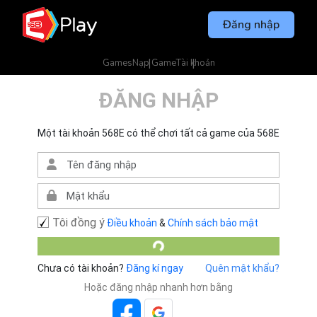
Đăng nhập
Games
Nạp Game
Tài khoản
ĐĂNG NHẬP
Một tài khoản 568E có thể chơi tất cả game của 568E
Tôi đồng ý
Điều khoản
&
Chính sách bảo mật
Chưa có tài khoản?
Đăng kí ngay
Quên mật khẩu?
Hoặc đăng nhập nhanh hơn bằng