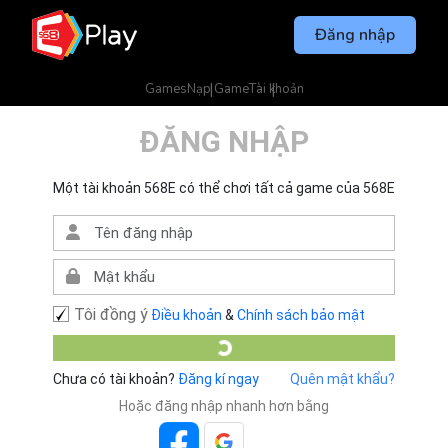
Đăng nhập
Games
Nạp Game
Tài khoản
ĐĂNG NHẬP
Một tài khoản 568E có thể chơi tất cả game của 568E
Tôi đồng ý
Điều khoản
&
Chính sách bảo mật
Chưa có tài khoản?
Đăng kí ngay
Quên mật khẩu?
Hoặc đăng nhập nhanh hơn bằng