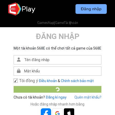
Đăng nhập
Games
Nạp Game
Tài khoản
ĐĂNG NHẬP
Một tài khoản 568E có thể chơi tất cả game của 568E
Tôi đồng ý
Điều khoản
&
Chính sách bảo mật
Chưa có tài khoản?
Đăng kí ngay
Quên mật khẩu?
Hoặc đăng nhập nhanh hơn bằng