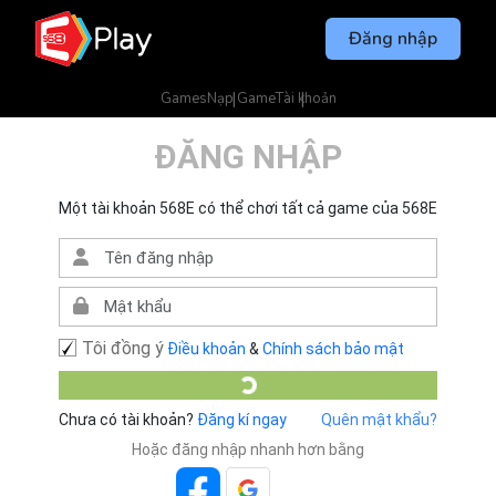
Đăng nhập
Games
Nạp Game
Tài khoản
ĐĂNG NHẬP
Một tài khoản 568E có thể chơi tất cả game của 568E
Tôi đồng ý
Điều khoản
&
Chính sách bảo mật
Chưa có tài khoản?
Đăng kí ngay
Quên mật khẩu?
Hoặc đăng nhập nhanh hơn bằng