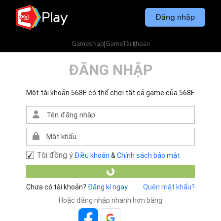
Đăng nhập
Games
Nạp Game
Tài khoản
ĐĂNG NHẬP
Một tài khoản 568E có thể chơi tất cả game của 568E
Tôi đồng ý
Điều khoản
&
Chính sách bảo mật
Chưa có tài khoản?
Đăng kí ngay
Quên mật khẩu?
Hoặc đăng nhập nhanh hơn bằng