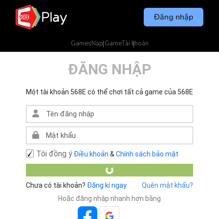
Đăng nhập
Games
Nạp Game
Tài khoản
ĐĂNG NHẬP
Một tài khoản 568E có thể chơi tất cả game của 568E
Tôi đồng ý
Điều khoản
&
Chính sách bảo mật
Chưa có tài khoản?
Đăng kí ngay
Quên mật khẩu?
Hoặc đăng nhập nhanh hơn bằng