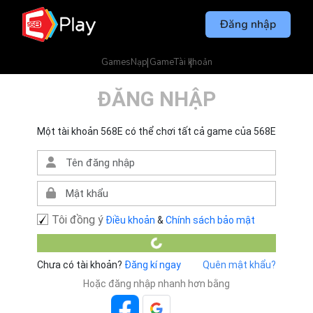
Đăng nhập
Games
Nạp Game
Tài khoản
ĐĂNG NHẬP
Một tài khoản 568E có thể chơi tất cả game của 568E
Tôi đồng ý
Điều khoản
&
Chính sách bảo mật
Chưa có tài khoản?
Đăng kí ngay
Quên mật khẩu?
Hoặc đăng nhập nhanh hơn bằng