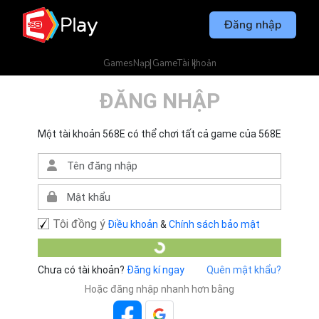
Đăng nhập
Games
Nạp Game
Tài khoản
ĐĂNG NHẬP
Một tài khoản 568E có thể chơi tất cả game của 568E
Tôi đồng ý
Điều khoản
&
Chính sách bảo mật
Chưa có tài khoản?
Đăng kí ngay
Quên mật khẩu?
Hoặc đăng nhập nhanh hơn bằng