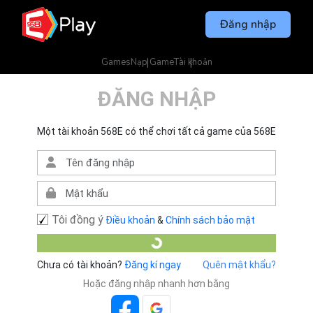
Đăng nhập
Games
Nạp Game
Tài khoản
ĐĂNG NHẬP
Một tài khoản 568E có thể chơi tất cả game của 568E
Tôi đồng ý
Điều khoản
&
Chính sách bảo mật
Chưa có tài khoản?
Đăng kí ngay
Quên mật khẩu?
Hoặc đăng nhập nhanh hơn bằng