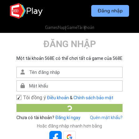
Đăng nhập
Games
Nạp Game
Tài khoản
ĐĂNG NHẬP
Một tài khoản 568E có thể chơi tất cả game của 568E
Tôi đồng ý
Điều khoản
&
Chính sách bảo mật
Chưa có tài khoản?
Đăng kí ngay
Quên mật khẩu?
Hoặc đăng nhập nhanh hơn bằng