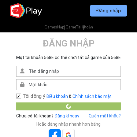
Đăng nhập
Games
Nạp Game
Tài khoản
ĐĂNG NHẬP
Một tài khoản 568E có thể chơi tất cả game của 568E
Tôi đồng ý
Điều khoản
&
Chính sách bảo mật
Chưa có tài khoản?
Đăng kí ngay
Quên mật khẩu?
Hoặc đăng nhập nhanh hơn bằng