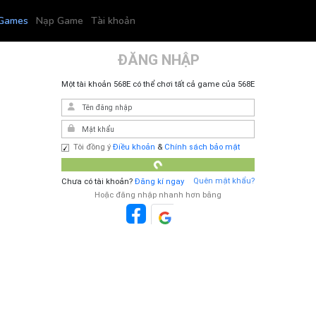
Games
Nạp Game
Tài kho
Đ
Một tài khoản 568
Tôi đồng ý
Điề
Chưa có tài khoả
Hoặc đă