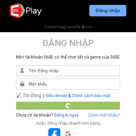
Đăng nhập
Games
Nạp Game
Tài khoản
ĐĂNG NHẬP
Một tài khoản 568E có thể chơi tất cả game của 568E
Tôi đồng ý
Điều khoản
&
Chính sách bảo mật
Chưa có tài khoản?
Đăng kí ngay
Quên mật khẩu?
Hoặc đăng nhập nhanh hơn bằng