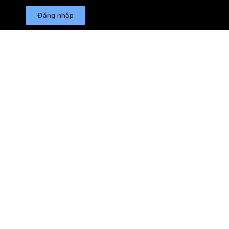
ản
ĂNG NHẬP
E có thể chơi tất cả game của 568E
u khoản
&
Chính sách bảo mật
Quên mật khẩu?
n?
Đăng kí ngay
ng nhập nhanh hơn bằng