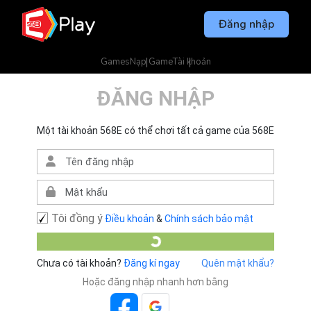
Đăng nhập
Games
Nạp Game
Tài khoản
ĐĂNG NHẬP
Một tài khoản 568E có thể chơi tất cả game của 568E
Tôi đồng ý
Điều khoản
&
Chính sách bảo mật
Chưa có tài khoản?
Đăng kí ngay
Quên mật khẩu?
Hoặc đăng nhập nhanh hơn bằng