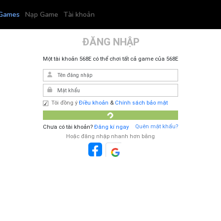
Games
Nạp Game
Tài kho
Đ
Một tài khoản 568
Tôi đồng ý
Điề
Chưa có tài khoả
Hoặc đă