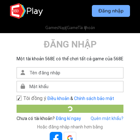
Đăng nhập
Games
Nạp Game
Tài khoản
ĐĂNG NHẬP
Một tài khoản 568E có thể chơi tất cả game của 568E
Tôi đồng ý
Điều khoản
&
Chính sách bảo mật
Chưa có tài khoản?
Đăng kí ngay
Quên mật khẩu?
Hoặc đăng nhập nhanh hơn bằng