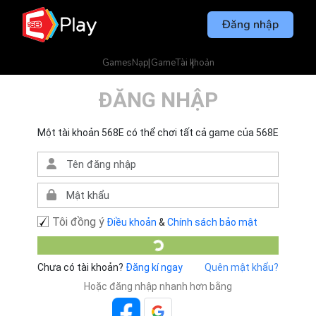
Đăng nhập
Games
Nạp Game
Tài khoản
ĐĂNG NHẬP
Một tài khoản 568E có thể chơi tất cả game của 568E
Tôi đồng ý
Điều khoản
&
Chính sách bảo mật
Chưa có tài khoản?
Đăng kí ngay
Quên mật khẩu?
Hoặc đăng nhập nhanh hơn bằng