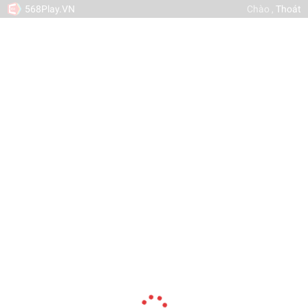
568Play.VN
Chào
,
Thoát