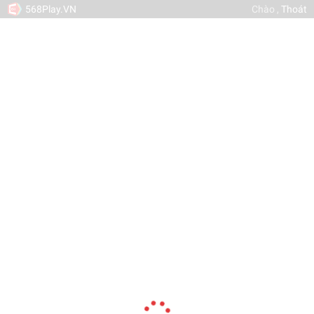
568Play.VN
Chào
,
Thoát