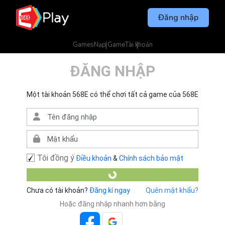
Đăng nhập
Games
Nạp Game
Tài khoản
ĐĂNG NHẬP
Một tài khoản 568E có thể chơi tất cả game của 568E
Tôi đồng ý
Điều khoản
&
Chính sách bảo mật
Chưa có tài khoản?
Đăng kí ngay
Quên mật khẩu?
Hoặc đăng nhập nhanh hơn bằng