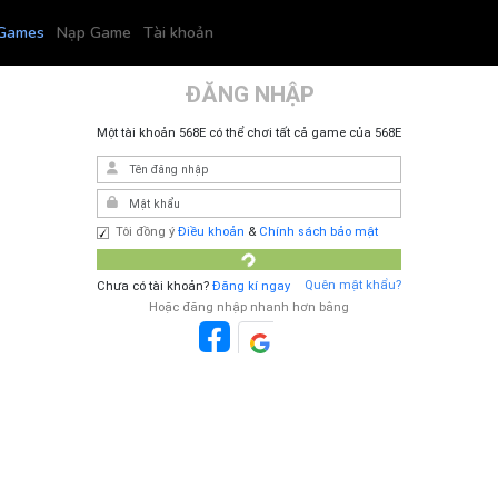
Games
Nạp Game
Tài kho
Đ
Một tài khoản 568
Tôi đồng ý
Điề
Chưa có tài khoả
Hoặc đă