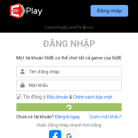
Đăng nhập
Games
Nạp Game
Tài khoản
ĐĂNG NHẬP
Một tài khoản 568E có thể chơi tất cả game của 568E
Tôi đồng ý
Điều khoản
&
Chính sách bảo mật
Chưa có tài khoản?
Đăng kí ngay
Quên mật khẩu?
Hoặc đăng nhập nhanh hơn bằng