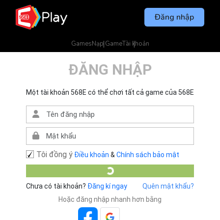
Đăng nhập
Games
Nạp Game
Tài khoản
ĐĂNG NHẬP
Một tài khoản 568E có thể chơi tất cả game của 568E
Tôi đồng ý
Điều khoản
&
Chính sách bảo mật
Chưa có tài khoản?
Đăng kí ngay
Quên mật khẩu?
Hoặc đăng nhập nhanh hơn bằng