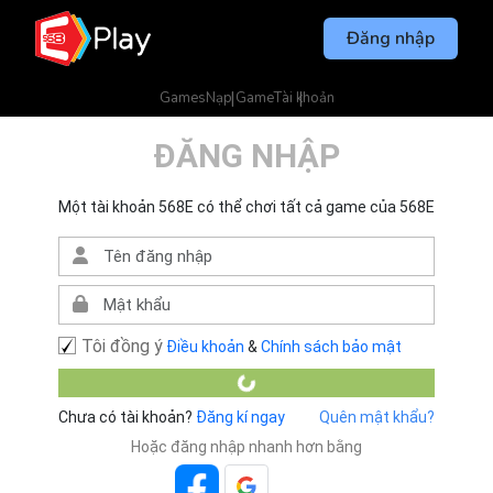
Đăng nhập
Games
Nạp Game
Tài khoản
ĐĂNG NHẬP
Một tài khoản 568E có thể chơi tất cả game của 568E
Tôi đồng ý
Điều khoản
&
Chính sách bảo mật
Chưa có tài khoản?
Đăng kí ngay
Quên mật khẩu?
Hoặc đăng nhập nhanh hơn bằng