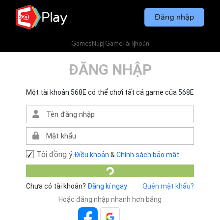
Đăng nhập
Games
Nạp Game
Tài khoản
ĐĂNG NHẬP
Một tài khoản 568E có thể chơi tất cả game của 568E
Tôi đồng ý
Điều khoản
&
Chính sách bảo mật
Chưa có tài khoản?
Đăng kí ngay
Quên mật khẩu?
Hoặc đăng nhập nhanh hơn bằng