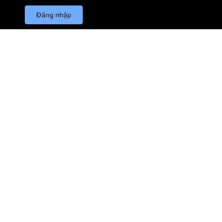
ản
ĂNG NHẬP
E có thể chơi tất cả game của 568E
u khoản
&
Chính sách bảo mật
Quên mật khẩu?
n?
Đăng kí ngay
ng nhập nhanh hơn bằng