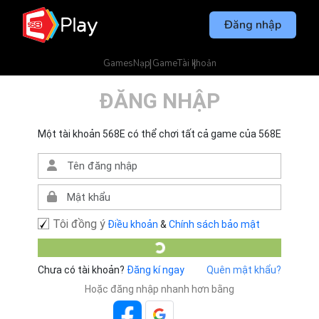
Đăng nhập
Games
Nạp Game
Tài khoản
ĐĂNG NHẬP
Một tài khoản 568E có thể chơi tất cả game của 568E
Tôi đồng ý
Điều khoản
&
Chính sách bảo mật
Chưa có tài khoản?
Đăng kí ngay
Quên mật khẩu?
Hoặc đăng nhập nhanh hơn bằng