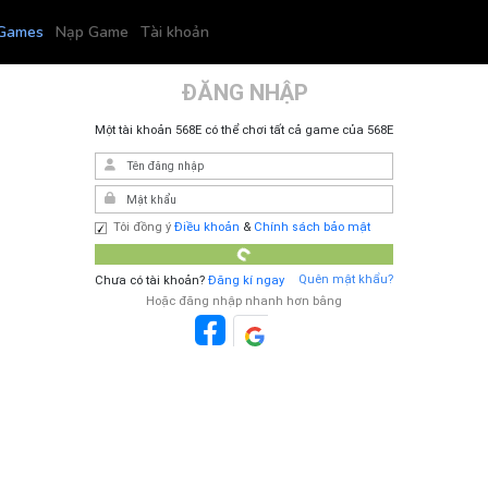
Games
Nạp Game
Tài kho
Đ
Một tài khoản 568
Tôi đồng ý
Điề
Chưa có tài khoả
Hoặc đă