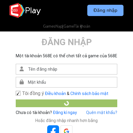
Đăng nhập
Games
Nạp Game
Tài khoản
ĐĂNG NHẬP
Một tài khoản 568E có thể chơi tất cả game của 568E
Tôi đồng ý
Điều khoản
&
Chính sách bảo mật
Chưa có tài khoản?
Đăng kí ngay
Quên mật khẩu?
Hoặc đăng nhập nhanh hơn bằng