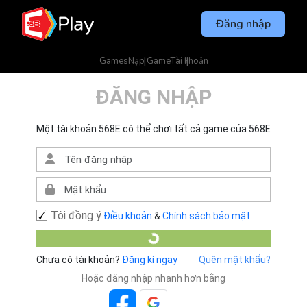
Đăng nhập
Games
Nạp Game
Tài khoản
ĐĂNG NHẬP
Một tài khoản 568E có thể chơi tất cả game của 568E
Tôi đồng ý
Điều khoản
&
Chính sách bảo mật
Chưa có tài khoản?
Đăng kí ngay
Quên mật khẩu?
Hoặc đăng nhập nhanh hơn bằng