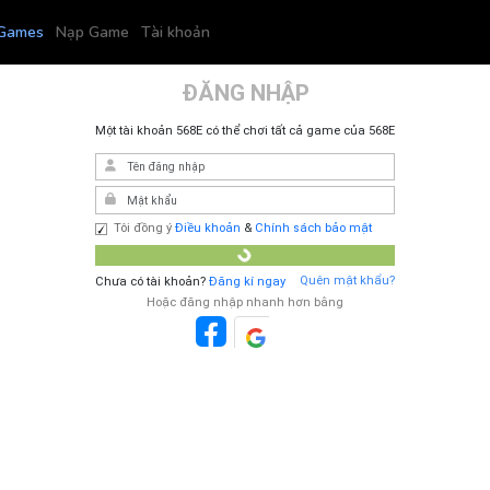
Games
Nạp Game
Tài kho
Đ
Một tài khoản 568
Tôi đồng ý
Điề
Chưa có tài khoả
Hoặc đă