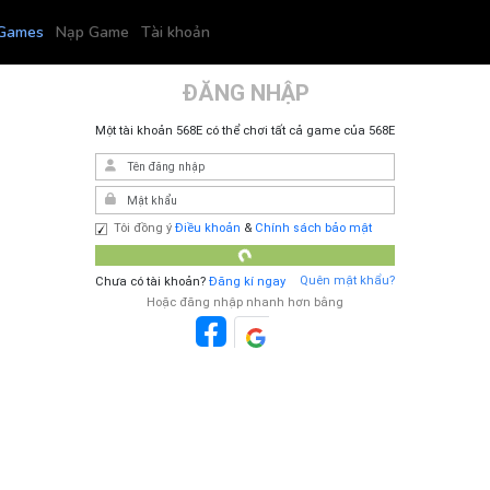
Games
Nạp Game
Tài kho
Đ
Một tài khoản 568
Tôi đồng ý
Điề
Chưa có tài khoả
Hoặc đă