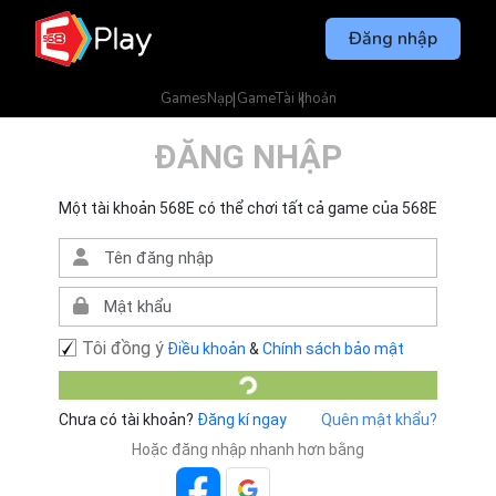
Đăng nhập
Games
Nạp Game
Tài khoản
ĐĂNG NHẬP
Một tài khoản 568E có thể chơi tất cả game của 568E
Tôi đồng ý
Điều khoản
&
Chính sách bảo mật
Chưa có tài khoản?
Đăng kí ngay
Quên mật khẩu?
Hoặc đăng nhập nhanh hơn bằng