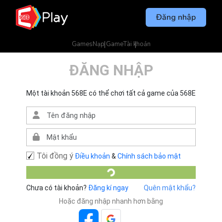
Đăng nhập
Games
Nạp Game
Tài khoản
ĐĂNG NHẬP
Một tài khoản 568E có thể chơi tất cả game của 568E
Tôi đồng ý
Điều khoản
&
Chính sách bảo mật
Chưa có tài khoản?
Đăng kí ngay
Quên mật khẩu?
Hoặc đăng nhập nhanh hơn bằng