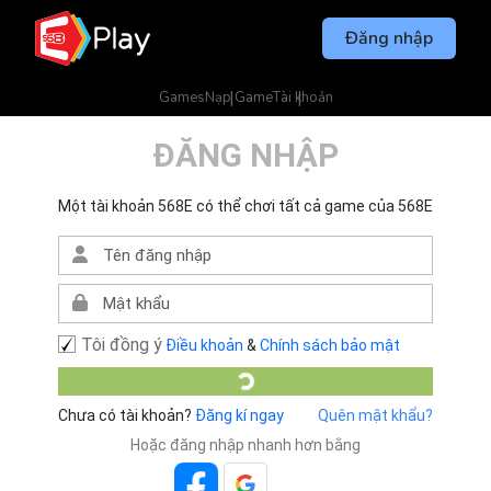
Đăng nhập
Games
Nạp Game
Tài khoản
ĐĂNG NHẬP
Một tài khoản 568E có thể chơi tất cả game của 568E
Tôi đồng ý
Điều khoản
&
Chính sách bảo mật
Chưa có tài khoản?
Đăng kí ngay
Quên mật khẩu?
Hoặc đăng nhập nhanh hơn bằng