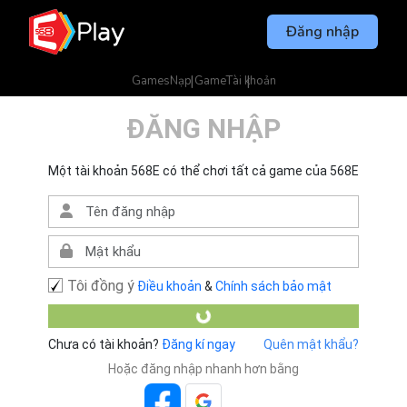
Đăng nhập
Games
Nạp Game
Tài khoản
ĐĂNG NHẬP
Một tài khoản 568E có thể chơi tất cả game của 568E
Tôi đồng ý
Điều khoản
&
Chính sách bảo mật
Chưa có tài khoản?
Đăng kí ngay
Quên mật khẩu?
Hoặc đăng nhập nhanh hơn bằng