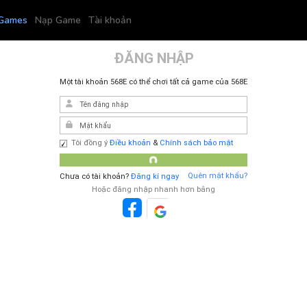
Games
Nạp Game
Tài kho
Đ
Một tài khoản 568
Tôi đồng ý
Điề
Chưa có tài khoả
Hoặc đă