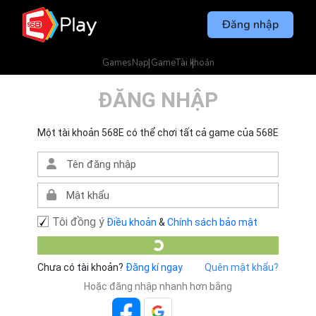
Đăng nhập
Games
Nạp Game
Tài khoản
ĐĂNG NHẬP
Một tài khoản 568E có thể chơi tất cả game của 568E
Tôi đồng ý
Điều khoản
&
Chính sách bảo mật
Chưa có tài khoản?
Đăng kí ngay
Quên mật khẩu?
Hoặc đăng nhập nhanh hơn bằng