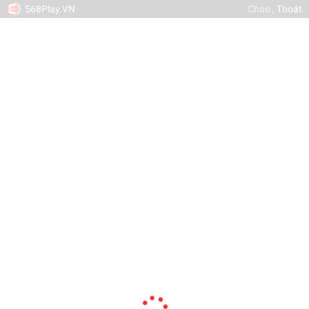
568Play.VN
Chào
,
Thoát