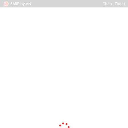
568Play.VN
Chào
,
Thoát