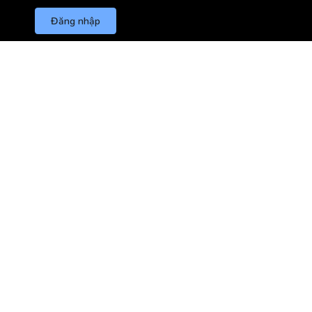
ản
ĂNG NHẬP
E có thể chơi tất cả game của 568E
u khoản
&
Chính sách bảo mật
Quên mật khẩu?
n?
Đăng kí ngay
ng nhập nhanh hơn bằng