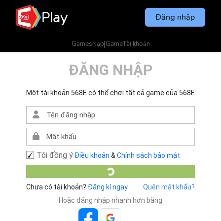
Đăng nhập
Games
Nạp Game
Tài khoản
ĐĂNG NHẬP
Một tài khoản 568E có thể chơi tất cả game của 568E
Tôi đồng ý
Điều khoản
&
Chính sách bảo mật
Chưa có tài khoản?
Đăng kí ngay
Quên mật khẩu?
Hoặc đăng nhập nhanh hơn bằng