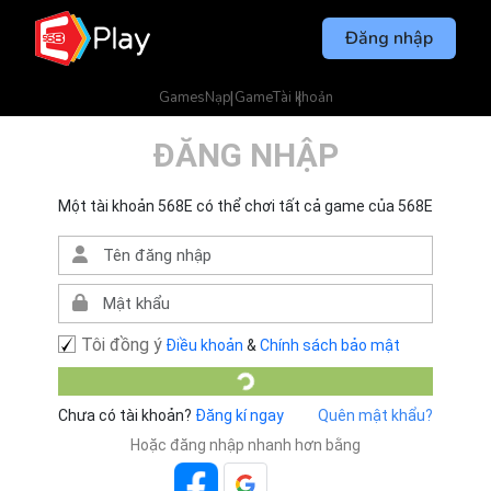
Đăng nhập
Games
Nạp Game
Tài khoản
ĐĂNG NHẬP
Một tài khoản 568E có thể chơi tất cả game của 568E
Tôi đồng ý
Điều khoản
&
Chính sách bảo mật
Chưa có tài khoản?
Đăng kí ngay
Quên mật khẩu?
Hoặc đăng nhập nhanh hơn bằng