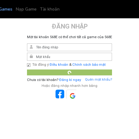
Games
Nạp Game
Tài kho
Đ
Một tài khoản 568
Tôi đồng ý
Điề
Chưa có tài khoả
Hoặc đă